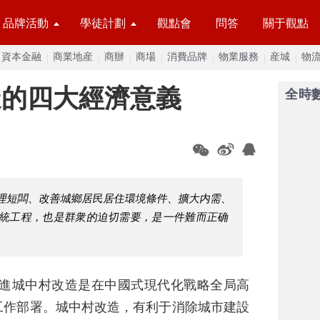
品牌活動
學徒計劃
觀點會
問答
關于觀點
資本金融
商業地産
商辦
商場
消費品牌
物業服務
産城
物
造的四大經濟意義
全時
理短闆、改善城鄉居民居住環境條件、擴大内需、
系統工程，也是群衆的迫切需要，是一件難而正确
進城中村改造是在中國式現代化戰略全局高
工作部署。城中村改造，有利于消除城市建設