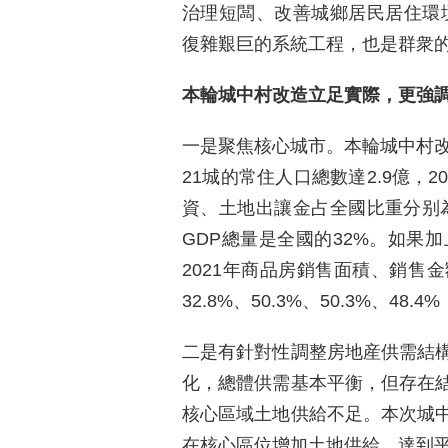
治理短闆、改善城鄉居民居住環
復雜艱巨的系統工程，也是群衆
本輪城中村改造立足實際，更強
一是聚焦核心城市。本輪城中村改
21城的常住人口總數達2.9億，
資、土地出讓金占全國比重分别為22.1
GDP總量是全國的32%。如果加
2021年商品房銷售面積、銷售
32.8%、50.3%、50.3%、48.
二是有針對性調整房地産供需結
化，總體供需基本平衡，但存在
核心區域土地供給不足。本次城
在核心區位增加土地供給，達到