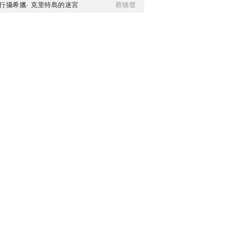
行攝希臘· 克里特島的迷宮
蔡穗聲