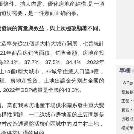
境條件、擴大内需、優化房地産結構,是一項
的迫切需要，是一件難而正确的事。
調發展的質量與效益，與上次棚改顯著不同。
造率先從21個超大特大城市開展，七普統計
2021年商品房銷售面積、銷售金額、房地産投
%、37.7%、37.5%、34.4%，2022年
專欄
上14個I型大城市，35城常住總人口達4億，
金額、房地産投資、土地出讓金分别占全國的
IWG創
4%，2022年GDP總量是全國的43.3%。
領航數
王韶：
構。當前我國房地産市場供求關系發生重大變
夏磊：
結構性問題，一二線城市房地産的主要問題是
馮毅成
中村改造通過盤活核心區域中的城中村土地，
楊光華
平衡供需結構的目的。