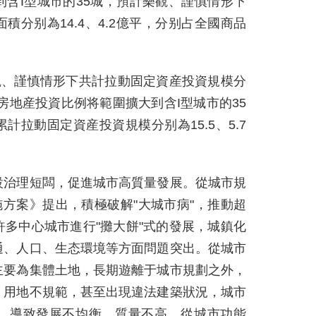
含I型城市的35城，預計樂觀、謹慎情形下
分别為14.4、4.2億平，分别占全國商品
觀、謹慎情形下共計拉動固定資産投資規模分
按照房地産投資比例将範圍擴大到含I型城市的35
拉動固定資産投資規模分别為15.5、5.7
設治理短闆，促進城市高質量發展。從城市規
施方案》提出，積極破解"大城市病"，推動超
多中心城市進行"攤大餅"式的發展，城鎮化
通、人口、生态環境等方面問題突出。從城市
主要為集體土地，長期遊離于城市規劃之外，
、用地不規範，甚至出現違法建築狀況，城市
，導致發展不均衡、質量不高。從城市功能