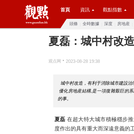
首頁
資訊
觀點指數
頭條
全時數據
深度
房地産
夏磊：城中村改
•
观点网
2023-08-28 19:38
城中村改造，有利于消除城市建設治
優化房地産結構,是一項復雜艱巨的
的事。
夏磊
在超大特大城市積極穩步推
度作出的具有重大而深遠意義的