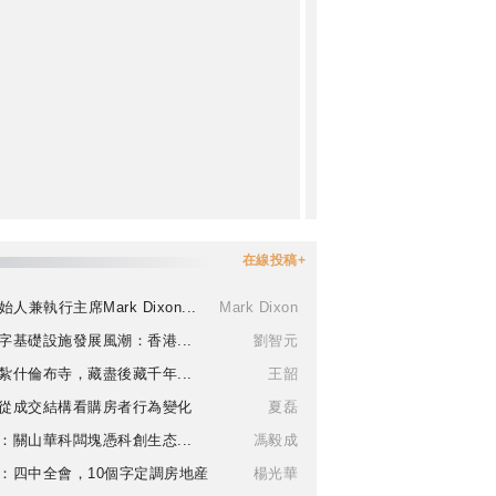
在線投稿+
始人兼執行主席Mark Dixon...
Mark Dixon
字基礎設施發展風潮：香港...
劉智元
紮什倫布寺，藏盡後藏千年...
王韶
從成交結構看購房者行為變化
夏磊
：關山華科闆塊憑科創生态...
馮毅成
：四中全會，10個字定調房地産
楊光華