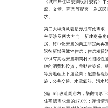
《城市居住區規劃設計規範》中
療、文體、商業等配套，為居民打
求。
第二大經濟意義是形成有效需求
主要涉及四大方向：新建商品房
房、貨币化安置的業主非定向再
退後新增保障性住房；住房租賃
求側有異地安置期間村民階段性
鏈的消費和投資，帶動建築業、
等房地産上下遊産業；配套基礎
施，公共交通、水電氣熱、污水
預計5年改造周期内，樂觀情形下2
住宅總需求量的17.0%；謹慎情