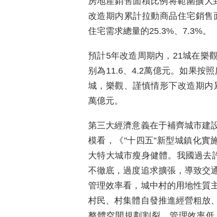
房地産銷售面積比例将範圍擴大到
改造期内累計拉動商品住宅銷售面積
住宅需求總量的25.3%、7.3%。
預計5年改造周期内，21城在樂
别為11.6、4.2萬億元。如果
城，樂觀、謹慎情形下改造期内累計
萬億元。
第三大經濟意義在于補齊城市建
模看，《"十四五"新型城鎮化實
大特大城市瘦身健體。我國過去許
不徹底，過度追求擴張，導致交
管理效率看，城中村的用地性質
村民、村集體自發推進經營粗放
整體空間規劃割裂、管理效率低