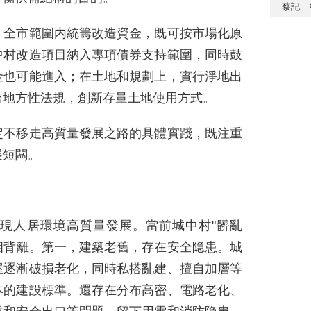
蔡記｜
，全市範圍内統籌改造資金，既可按市場化原
中村改造項目納入專項債券支持範圍，同時鼓
金也可能進入；在土地和規劃上，實行淨地出
台地方性法規，創新存量土地使用方式。
定不移走高質量發展之路的具體實踐，既注重
展短闆。
。
現人居環境高質量發展。當前城中村"髒亂
求相背離。第一，建築老舊，存在安全隐患。城
屋逐漸破損老化，同時私搭亂建、擅自加層等
本的建設標準。還存在分布高密、電路老化、