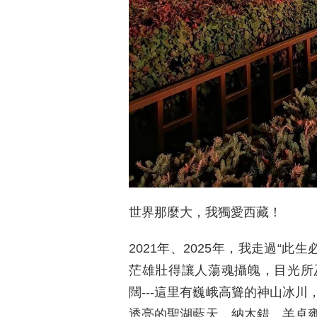
世界那麼大，我獨愛西藏！
2021年、2025年，我走過“此
茫雄壯得讓人蕩魂攝魄，目光所
闊---這里有巍峨高聳的神山冰
透亮的聖湖藍天，納木錯、羊卓