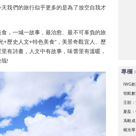
今天我們的旅行似乎更多的是為了放空自我才
美食，一城一故事，最治愈、最不可辜負的旅
光+歷史人文+特色美食”，美景奇觀宜人、歷
景里有詩畫，人文中有故事，味蕾里有溫暖，
哉!
專欄
IWG創
領航數
王韶：
夏磊：
馮毅成
楊光華