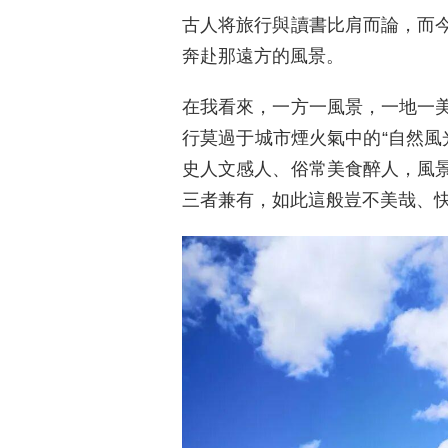
古人将旅行與讀書比肩而論，而
奔赴那遠方的風景。
在我看來，一方一風景，一地一
行莫過于城市煙火氣中的“自然風
史人文感人、俗常美食醉人，風
三者兼有，如此這般豈不美哉、快