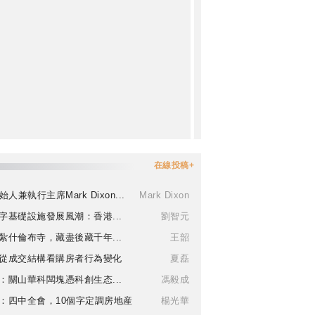
在線投稿+
始人兼執行主席Mark Dixon...
Mark Dixon
字基礎設施發展風潮：香港...
劉智元
紮什倫布寺，藏盡後藏千年...
王韶
從成交結構看購房者行為變化
夏磊
：關山華科闆塊憑科創生态...
馮毅成
：四中全會，10個字定調房地産
楊光華