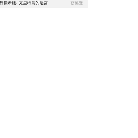
行攝希臘· 克里特島的迷宮
蔡穗聲