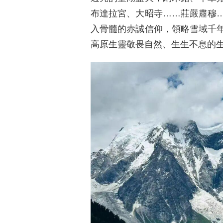
布達拉宮、大昭寺……莊嚴肅穆
入骨髓的赤誠信仰，領略雪域千
高原生靈敬畏自然、生生不息的