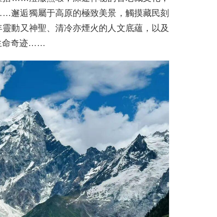
……邂逅獨屬于高原的極致美景，觸摸藏民刻
年靈動又神聖、清冷亦煙火的人文底蘊，以及
生命奇迹……