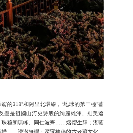
生必駕的318”和阿里北環線，“地球的第三極”蒼
及盡是祖國山河史詩般的絢麗雄渾、壯美遼
川，珠穆朗瑪峰、岡仁波齊……熠熠生輝；湛藍
雍措……澄澈無暇；深䆳神秘的古老藏文化，