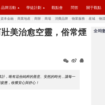
品牌活動
學徒計劃
觀點會
問答
關于觀點
資本金融
商業地産
商辦
商場
消費品牌
物業服務
産城
物
河壯美治愈空靈，俗常煙
全時
算計，唯有這份純粹的善意、安然的時光，讓每一
與疲憊，收獲安心與舒心！