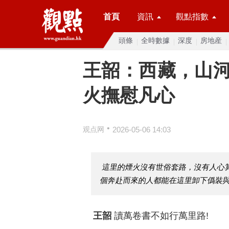
首頁
資訊
觀點指數
頭條
全時數據
深度
房地産
王韶：西藏，山
火撫慰凡心
•
观点网
2026-05-06 14:03
這里的煙火沒有世俗套路，沒有人心
個奔赴而來的人都能在這里卸下僞裝
王韶
讀萬卷書不如行萬里路!