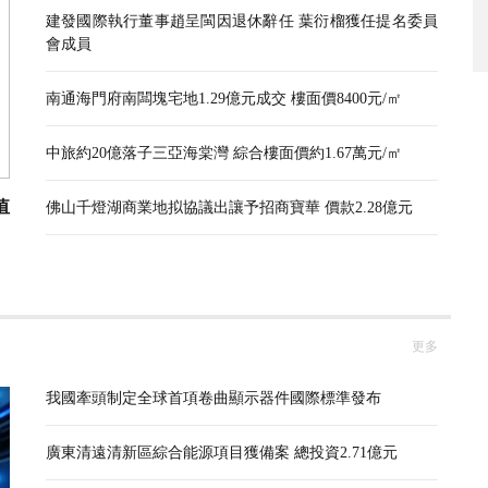
建發國際執行董事趙呈閩因退休辭任 葉衍榴獲任提名委員
會成員
南通海門府南闆塊宅地1.29億元成交 樓面價8400元/㎡
中旅約20億落子三亞海棠灣 綜合樓面價約1.67萬元/㎡
值
佛山千燈湖商業地拟協議出讓予招商寶華 價款2.28億元
更多
我國牽頭制定全球首項卷曲顯示器件國際標準發布
廣東清遠清新區綜合能源項目獲備案 總投資2.71億元