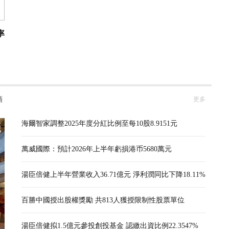
率
酒
更多
海爾智家調整2025年度分紅比例至每10股8.9151元
萬威國際：預計2026年上半年虧損港币5680萬元
湯臣倍健上半年營業收入36.71億元 淨利潤同比下降18.11%
百勝中國授出股權獎勵 共813人獲授限制性股票單位
湯臣倍健拟1.5億元參投創投基金 認繳出資比例22.3547%