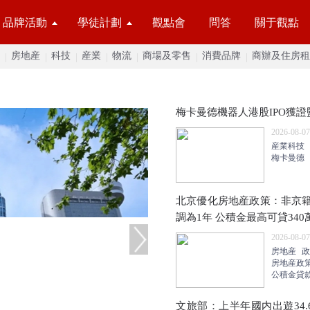
品牌活動
學徒計劃
觀點會
問答
關于觀點
房地産
科技
産業
物流
商場及零售
消費品牌
商辦及住房租
梅卡曼德機器人港股IPO獲證
2026-08-07
産業科技
梅卡曼德
北京優化房地産政策：非京
調為1年 公積金最高可貸340
2026-08-07
房地産
政
房地産政
公積金貸
文旅部：上半年國内出遊34.6