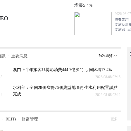
增長5.4%
2026-08-07
O
7月極致補倉 中海單月拿
消費業态
文旅及康
2026-08-07 22:57
房地産
文旅部
出
時訊
重要消息
7x24速覽 >>
/
澳門上半年旅客非博彩消費444.7億澳門元 同比增17.4%
18
2026-08-08 02:16
水利部：全國28個省份76個典型地區再生水利用配置試點
完成
14
2026-08-08 02:12
REITs
财富管理
更多
/
/