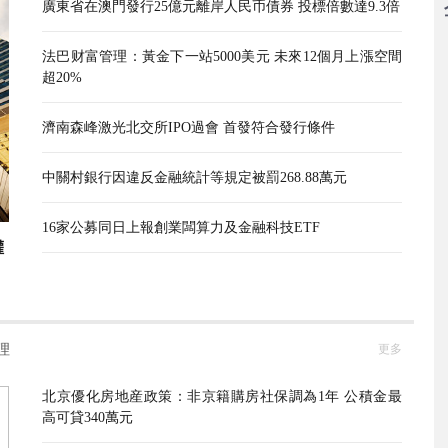
廣東省在澳門發行25億元離岸人民币債券 投標倍數達9.3倍
法巴财富管理：黃金下一站5000美元 未來12個月上漲空間
超20%
濟南森峰激光北交所IPO過會 首發符合發行條件
中關村銀行因違反金融統計等規定被罰268.88萬元
16家公募同日上報創業闆算力及金融科技ETF
權
理
更多
北京優化房地産政策：非京籍購房社保調為1年 公積金最
高可貸340萬元