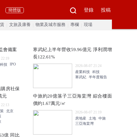
登錄
投稿
簡體版
賃
文旅及康養
物業及城市服務
專欄
現場
監會備案
寒武紀上半年營收59.96億元 淨利潤增
長122.61%
 22:19
IPO
科技
2026-08-07 21:24
産業科技
科技
寒武紀
半年度報告
籍購房社保
萬元
中旅約20億落子三亞海棠灣 綜合樓面
價約1.67萬元/㎡
 22:13
策
北京
2026-08-07 21:19
策
房地産
土地
中旅
款
三亞海棠灣
3億 同比