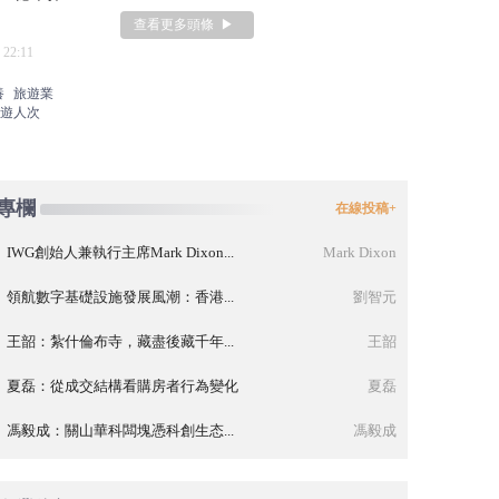
查看更多頭條 ▶
 22:11
地金額為上半年兩倍
中報觀察 
養
旅遊業
2026-08-08 00
科技
遊人次
專欄
在線投稿+
IWG創始人兼執行主席Mark Dixon...
Mark Dixon
領航數字基礎設施發展風潮：香港...
劉智元
王韶：紮什倫布寺，藏盡後藏千年...
王韶
夏磊：從成交結構看購房者行為變化
夏磊
馮毅成：關山華科闆塊憑科創生态...
馮毅成