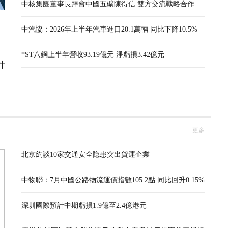
中核集團董事長拜會中國五礦陳得信 雙方交流戰略合作
中汽協：2026年上半年汽車進口20.1萬輛 同比下降10.5%
*ST八鋼上半年營收93.19億元 淨虧損3.42億元
計
更多
北京約談10家交通安全隐患突出貨運企業
中物聯：7月中國公路物流運價指數105.2點 同比回升0.15%
深圳國際預計中期虧損1.9億至2.4億港元