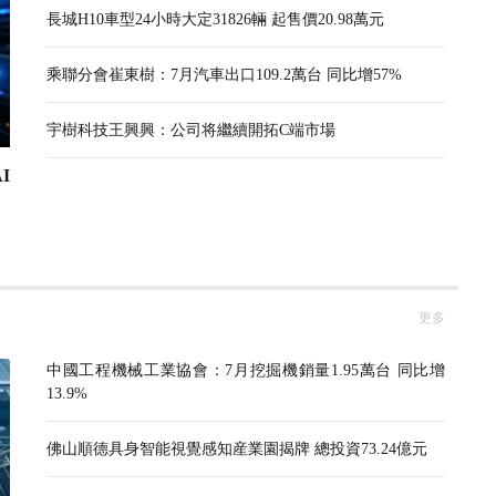
長城H10車型24小時大定31826輛 起售價20.98萬元
乘聯分會崔東樹：7月汽車出口109.2萬台 同比增57%
宇樹科技王興興：公司将繼續開拓C端市場
I
更多
中國工程機械工業協會：7月挖掘機銷量1.95萬台 同比增
13.9%
佛山順德具身智能視覺感知産業園揭牌 總投資73.24億元