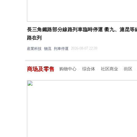
長三角鐵路部分線路列車臨時停運 衢九、滬昆等
路在列
2026-08-07 22:39
産業科技
物流
列車停運
商场及零售
购物中心
综合体
社区商业
街区
/
/
/
/