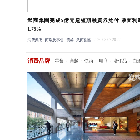
武商集團完成5億元超短期融資券兌付 票面利
1.75%
2026-08-07 20:22
消費業态
商場及零售
債券
武商集團
消费品牌
零售
商超
快消
电商
奢侈品
白
/
/
/
/
/