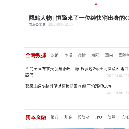
場防禦戰
觀點人物 | 恒隆來了一位純快消出身的CE
2026-08-07 21:57
商場及零售
全時數據
政策
市場
行情
港聞
國内
國際
/
/
/
/
/
西門子宣布在美新建兩座工廠 投資超2億美元擴産AI電力
設備
2026-08-08 02:
蘋果上調多款設備以舊換新回收價 平均漲幅6.6%
2026-08-08 02:
资本金融
银行
基金
投资者
IPO
债券
信托
/
/
/
/
/