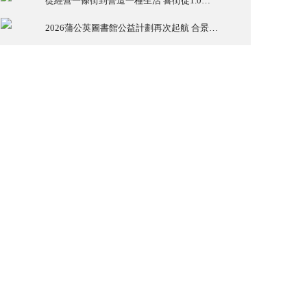
從經營一條街到營造一種生活 喜街從1.0到2.0的四維進化
2026蒲公英圖書館公益計劃再次起航 合景泰富商辦攜手廣東省麥田教育基金會築夢鄉村兒童未來