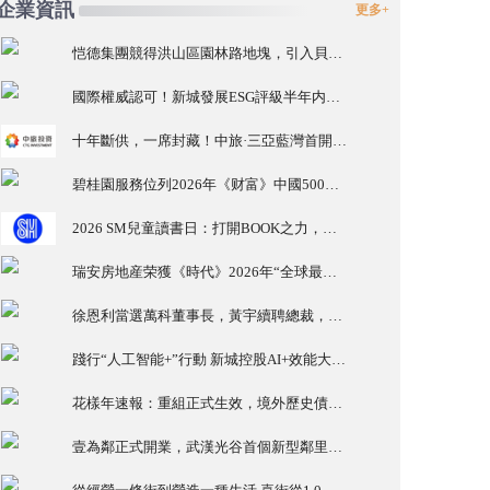
企業資訊
更多+
恺德集團競得洪山區園林路地塊，引入貝好家C2M産品定位及營銷服務
國際權威認可！新城發展ESG評級半年内由A級升至AA級
十年斷供，一席封藏！中旅·三亞藍灣首開勁銷15億，三亞主城住宅銷量/單價TOP1
碧桂園服務位列2026年《财富》中國500強第321位 排名穩步上升彰顯發展韌性
2026 SM兒童讀書日：打開BOOK之力，一夏BOOK思議
瑞安房地産荣獲《時代》2026年“全球最具影響力公司”稱号 中國首家、亦是唯一獲此殊荣的房地産企業
徐恩利當選萬科董事長，黃宇續聘總裁，“徐黃”組合持續推進化險與發展
踐行“人工智能+”行動 新城控股AI+效能大賽激活組織創新活力
花樣年速報：重組正式生效，境外歷史債務出清
壹為鄰正式開業，武漢光谷首個新型鄰里生活中心投入運營