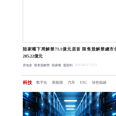
陸家嘴下周解禁71.1億元居首 限售股解禁總市
285.22億元
2026-08-07 22:23
房地産
限售股解禁
陸家嘴
盟固利
科技
数字化
新能源
汽车
ESG
绿色低碳
/
/
/
/