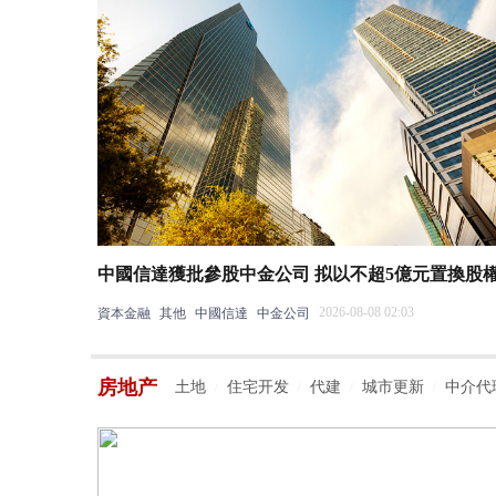
中國信達獲批參股中金公司 拟以不超5億元置換股
2026-08-08 02:03
資本金融
其他
中國信達
中金公司
房地产
土地
住宅开发
代建
城市更新
中介代
/
/
/
/